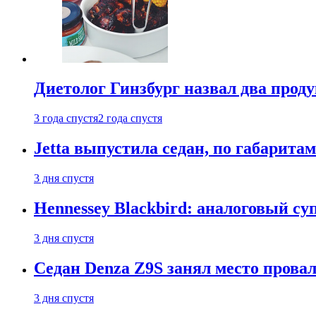
Диетолог Гинзбург назвал два прод
3 года спустя
2 года спустя
Jetta выпустила седан, по габарита
3 дня спустя
Hennessey Blackbird: аналоговый с
3 дня спустя
Седан Denza Z9S занял место прова
3 дня спустя