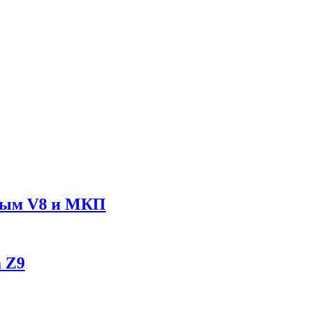
рным V8 и МКП
 Z9