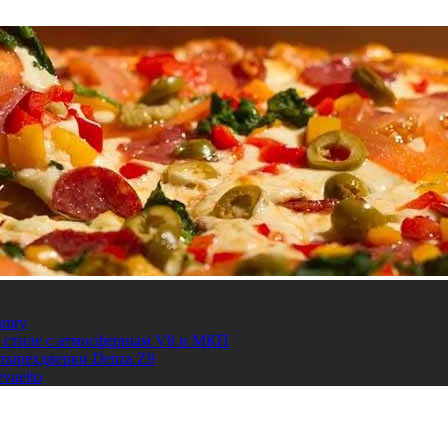
amry
ом стиле с атмосферным V8 и МКП
етырехдверки Denza Z9
vuelto