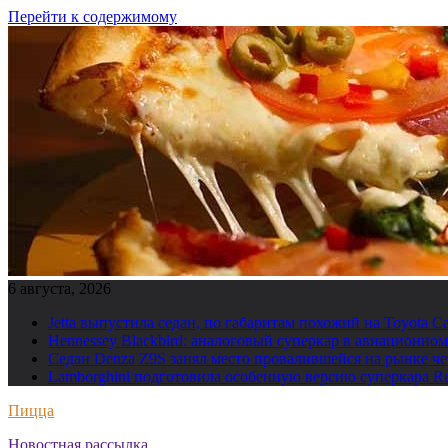
Перейти к содержимому
6 августа, 2026
Jetta выпустила седан, по габаритам похожий на Toyota C
Hennessey Blackbird: аналоговый суперкар в авиационн
Седан Denza Z9S занял место провалившейся на рынке ч
Lamborghini подготовила особенную версию суперкара Re
Пицца
Новостная рассылка