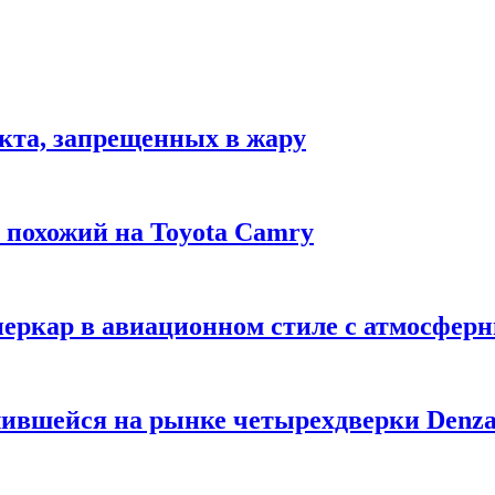
укта, запрещенных в жару
м похожий на Toyota Camry
уперкар в авиационном стиле с атмосфе
лившейся на рынке четырехдверки Denza