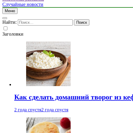
Случайные новости
Меню
Найти:
Заголовки
Как сделать домашний творог из ке
2 года спустя
2 года спустя