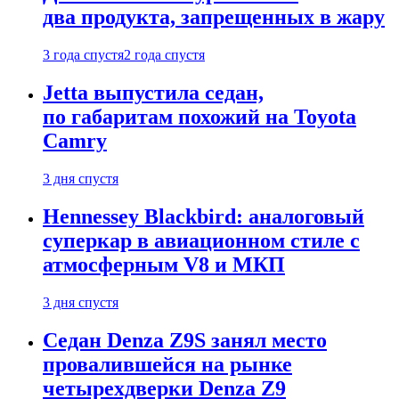
два продукта, запрещенных в жару
3 года спустя
2 года спустя
Jetta выпустила седан,
по габаритам похожий на Toyota
Camry
3 дня спустя
Hennessey Blackbird: аналоговый
суперкар в авиационном стиле с
атмосферным V8 и МКП
3 дня спустя
Седан Denza Z9S занял место
провалившейся на рынке
четырехдверки Denza Z9