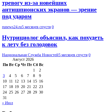
тревогу из-за новейших
антишпионских экранов — зрение
под ударом
runews24.ru
5 месяцев спустя
0
Нутрициолог объяснил, как похудеть
к лету без голодовок
Национальная Служба Новостей
5 месяцев спустя
0
Август 2026
Пн
Вт
Ср
Чт
Пт
Сб
Вс
1
2
3
4
5
6
7
8
9
10
11
12
13
14
15
16
17
18
19
20
21
22
23
24
25
26
27
28
29
30
31
« Июл