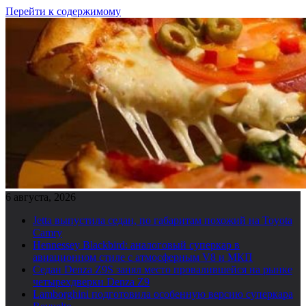
Перейти к содержимому
6 августа, 2026
Jetta выпустила седан, по габаритам похожий на Toyota
Camry
Hennessey Blackbird: аналоговый суперкар в
авиационном стиле с атмосферным V8 и МКП
Седан Denza Z9S занял место провалившейся на рынке
четырехдверки Denza Z9
Lamborghini подготовила особенную версию суперкара