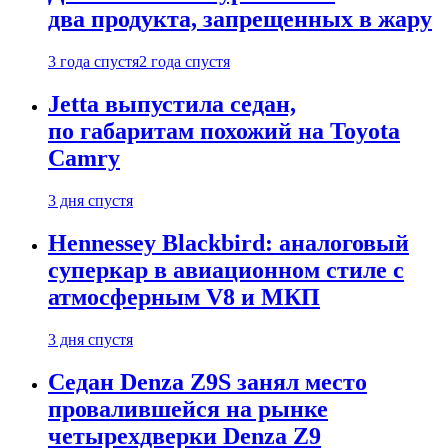
два продукта, запрещенных в жару
3 года спустя
2 года спустя
Jetta выпустила седан,
по габаритам похожий на Toyota
Camry
3 дня спустя
Hennessey Blackbird: аналоговый
суперкар в авиационном стиле с
атмосферным V8 и МКП
3 дня спустя
Седан Denza Z9S занял место
провалившейся на рынке
четырехдверки Denza Z9