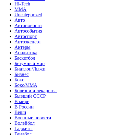
Hi-Tech
MMA
Uncategorized
Авто
Автоновости
Автособытия
Автоспорт
Автоэксперт
Актеры
Аналитика
Баскетбол
Безумный мир
Биатлон/Лыжи
Бизнес
Бокс
Бокс/MMA
Болезни и лекарства
Бывший СССР
В мире
В России
Вещи
Военные новости
Волейбол
Гаджеты
Гандбол