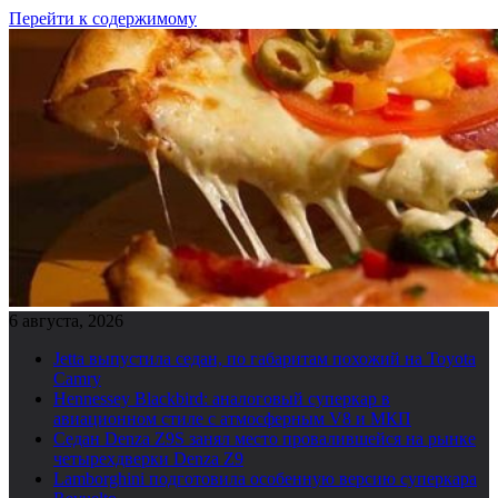
Перейти к содержимому
6 августа, 2026
Jetta выпустила седан, по габаритам похожий на Toyota
Camry
Hennessey Blackbird: аналоговый суперкар в
авиационном стиле с атмосферным V8 и МКП
Седан Denza Z9S занял место провалившейся на рынке
четырехдверки Denza Z9
Lamborghini подготовила особенную версию суперкара