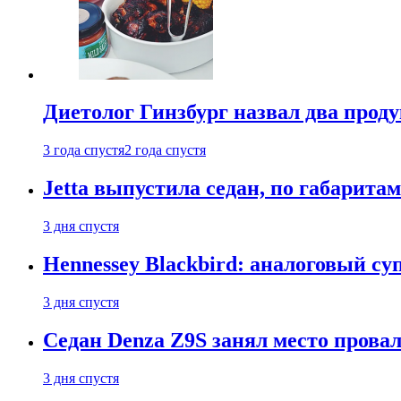
Диетолог Гинзбург назвал два прод
3 года спустя
2 года спустя
Jetta выпустила седан, по габарита
3 дня спустя
Hennessey Blackbird: аналоговый с
3 дня спустя
Седан Denza Z9S занял место прова
3 дня спустя