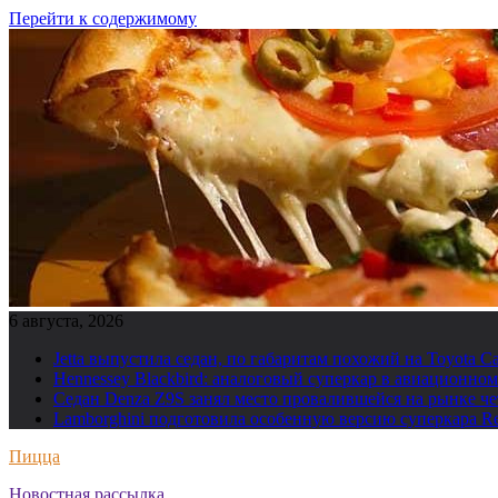
Перейти к содержимому
6 августа, 2026
Jetta выпустила седан, по габаритам похожий на Toyota C
Hennessey Blackbird: аналоговый суперкар в авиационн
Седан Denza Z9S занял место провалившейся на рынке ч
Lamborghini подготовила особенную версию суперкара Re
Пицца
Новостная рассылка