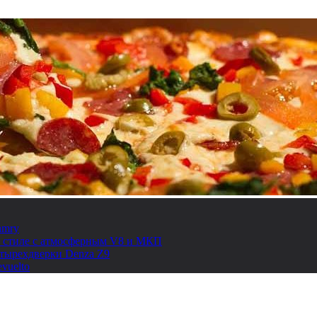
amry
ом стиле с атмосферным V8 и МКП
етырехдверки Denza Z9
vuelto