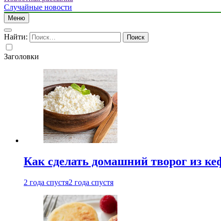
Случайные новости
Меню
Найти:
Заголовки
Как сделать домашний творог из ке
2 года спустя
2 года спустя