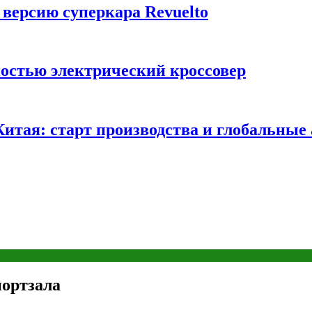
 версию суперкара Revuelto
ностью электрический кроссовер
 Китая: старт производства и глобальные
портзала