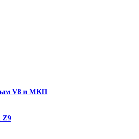
рным V8 и МКП
 Z9