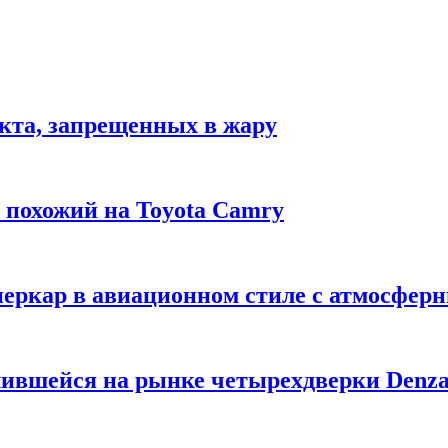
укта, запрещенных в жару
м похожий на Toyota Camry
уперкар в авиационном стиле с атмосфе
лившейся на рынке четырехдверки Denza