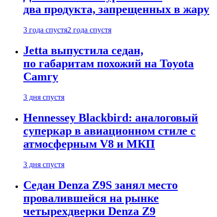
два продукта, запрещенных в жару
3 года спустя
2 года спустя
Jetta выпустила седан,
по габаритам похожий на Toyota
Camry
3 дня спустя
Hennessey Blackbird: аналоговый
суперкар в авиационном стиле с
атмосферным V8 и МКП
3 дня спустя
Седан Denza Z9S занял место
провалившейся на рынке
четырехдверки Denza Z9