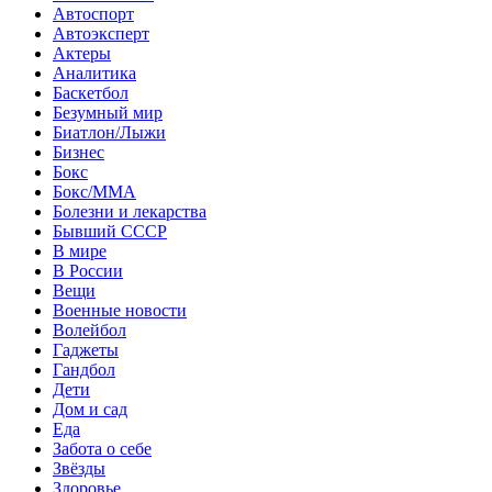
Автоспорт
Автоэксперт
Актеры
Аналитика
Баскетбол
Безумный мир
Биатлон/Лыжи
Бизнес
Бокс
Бокс/MMA
Болезни и лекарства
Бывший СССР
В мире
В России
Вещи
Военные новости
Волейбол
Гаджеты
Гандбол
Дети
Дом и сад
Еда
Забота о себе
Звёзды
Здоровье