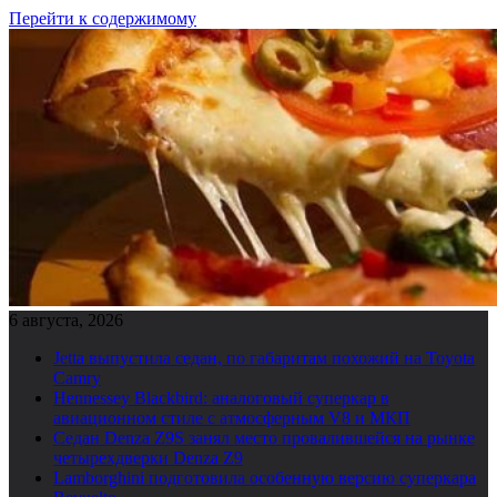
Перейти к содержимому
6 августа, 2026
Jetta выпустила седан, по габаритам похожий на Toyota
Camry
Hennessey Blackbird: аналоговый суперкар в
авиационном стиле с атмосферным V8 и МКП
Седан Denza Z9S занял место провалившейся на рынке
четырехдверки Denza Z9
Lamborghini подготовила особенную версию суперкара