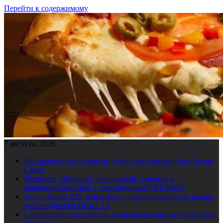
Перейти к содержимому
7 августа, 2026
Jetta выпустила седан, по габаритам похожий на Toyota
Camry
Hennessey Blackbird: аналоговый суперкар в
авиационном стиле с атмосферным V8 и МКП
Седан Denza Z9S занял место провалившейся на рынке
четырехдверки Denza Z9
Lamborghini подготовила особенную версию суперкара