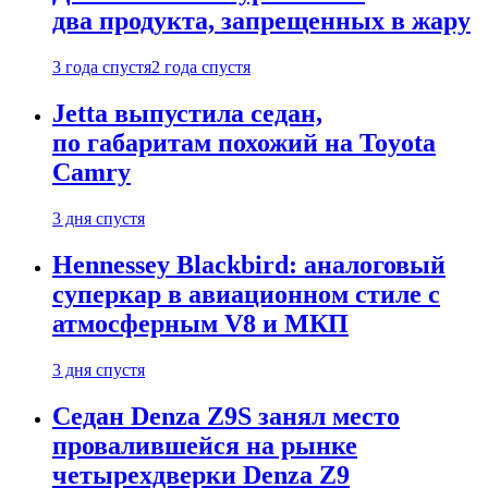
два продукта, запрещенных в жару
3 года спустя
2 года спустя
Jetta выпустила седан,
по габаритам похожий на Toyota
Camry
3 дня спустя
Hennessey Blackbird: аналоговый
суперкар в авиационном стиле с
атмосферным V8 и МКП
3 дня спустя
Седан Denza Z9S занял место
провалившейся на рынке
четырехдверки Denza Z9