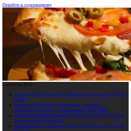
Перейти к содержимому
7 августа, 2026
Jetta выпустила седан, по габаритам похожий на Toyota
Camry
Hennessey Blackbird: аналоговый суперкар в
авиационном стиле с атмосферным V8 и МКП
Седан Denza Z9S занял место провалившейся на рынке
четырехдверки Denza Z9
Lamborghini подготовила особенную версию суперкара