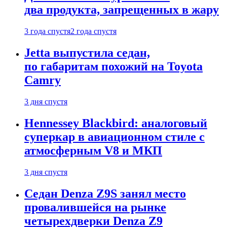
два продукта, запрещенных в жару
3 года спустя
2 года спустя
Jetta выпустила седан,
по габаритам похожий на Toyota
Camry
3 дня спустя
Hennessey Blackbird: аналоговый
суперкар в авиационном стиле с
атмосферным V8 и МКП
3 дня спустя
Седан Denza Z9S занял место
провалившейся на рынке
четырехдверки Denza Z9