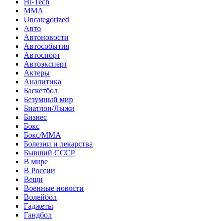
Hi-Tech
MMA
Uncategorized
Авто
Автоновости
Автособытия
Автоспорт
Автоэксперт
Актеры
Аналитика
Баскетбол
Безумный мир
Биатлон/Лыжи
Бизнес
Бокс
Бокс/MMA
Болезни и лекарства
Бывший СССР
В мире
В России
Вещи
Военные новости
Волейбол
Гаджеты
Гандбол