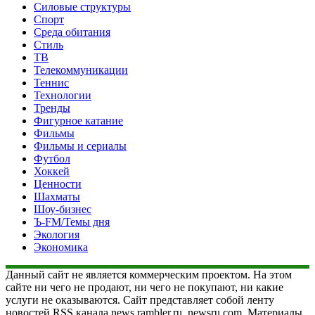
Силовые структуры
Спорт
Среда обитания
Стиль
ТВ
Телекоммуникации
Теннис
Технологии
Тренды
Фигурное катание
Фильмы
Фильмы и сериалы
Футбол
Хоккей
Ценности
Шахматы
Шоу-бизнес
Ъ-FM/Темы дня
Экология
Экономика
Данный сайт не является коммерческим проектом. На этом
сайте ни чего не продают, ни чего не покупают, ни какие
услуги не оказываются. Сайт представляет собой ленту
новостей RSS канала news.rambler.ru, newsru.com. Материалы