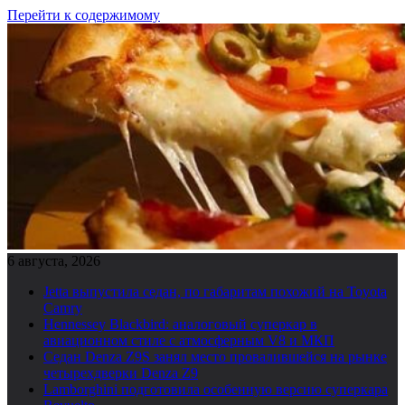
Перейти к содержимому
6 августа, 2026
Jetta выпустила седан, по габаритам похожий на Toyota
Camry
Hennessey Blackbird: аналоговый суперкар в
авиационном стиле с атмосферным V8 и МКП
Седан Denza Z9S занял место провалившейся на рынке
четырехдверки Denza Z9
Lamborghini подготовила особенную версию суперкара