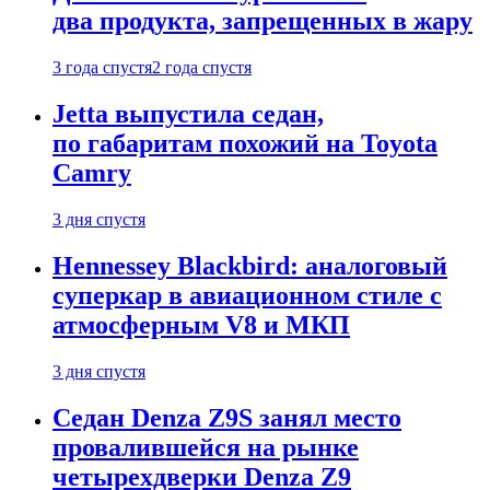
два продукта, запрещенных в жару
3 года спустя
2 года спустя
Jetta выпустила седан,
по габаритам похожий на Toyota
Camry
3 дня спустя
Hennessey Blackbird: аналоговый
суперкар в авиационном стиле с
атмосферным V8 и МКП
3 дня спустя
Седан Denza Z9S занял место
провалившейся на рынке
четырехдверки Denza Z9