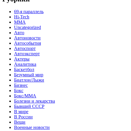
69-я параллель
Hi-Tech
MMA
Uncategorized
Авто
Автоновости
Автособытия
Автоспорт
Автоэксперт
Актеры
Аналитика
Баскетбол
Безумный мир
Биатлон/Лыжи
Бизнес
Бокс
Бокс/MMA
Болезни и лекарства
Бывший СССР
В мире
В России
Вещи
Военные новости