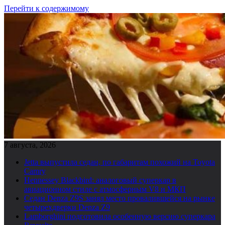
Перейти к содержимому
7 августа, 2026
Jetta выпустила седан, по габаритам похожий на Toyota
Camry
Hennessey Blackbird: аналоговый суперкар в
авиационном стиле с атмосферным V8 и МКП
Седан Denza Z9S занял место провалившейся на рынке
четырехдверки Denza Z9
Lamborghini подготовила особенную версию суперкара