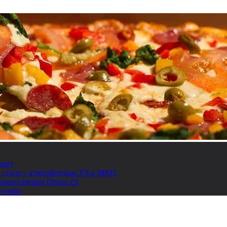
amry
ом стиле с атмосферным V8 и МКП
етырехдверки Denza Z9
vuelto