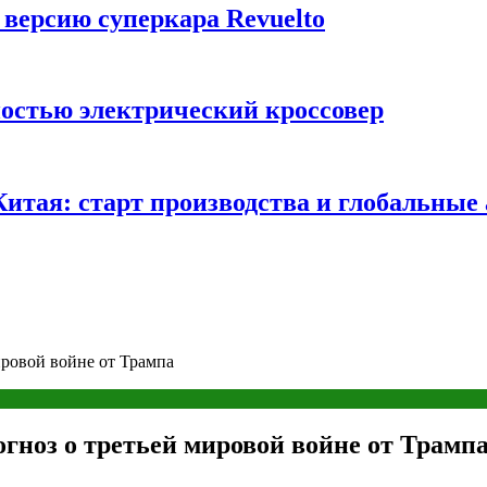
 версию суперкара Revuelto
ностью электрический кроссовер
 Китая: старт производства и глобальные
ировой войне от Трампа
гноз о третьей мировой войне от Трамп