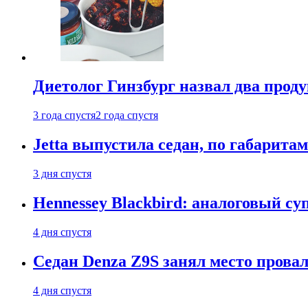
Диетолог Гинзбург назвал два прод
3 года спустя
2 года спустя
Jetta выпустила седан, по габарита
3 дня спустя
Hennessey Blackbird: аналоговый с
4 дня спустя
Седан Denza Z9S занял место прова
4 дня спустя