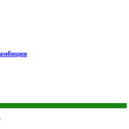
 амбиции
а