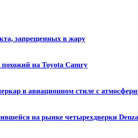
укта, запрещенных в жару
м похожий на Toyota Camry
уперкар в авиационном стиле с атмосфе
лившейся на рынке четырехдверки Denza