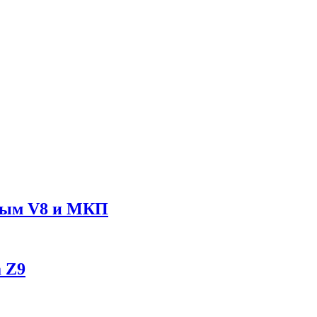
рным V8 и МКП
 Z9