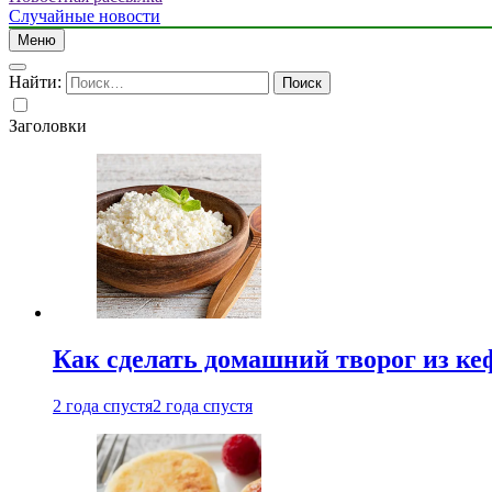
Случайные новости
Меню
Найти:
Заголовки
Как сделать домашний творог из ке
2 года спустя
2 года спустя