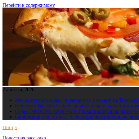
Перейти к содержимому
7 августа, 2026
Jetta выпустила седан, по габаритам похожий на Toyota C
Hennessey Blackbird: аналоговый суперкар в авиационн
Седан Denza Z9S занял место провалившейся на рынке ч
Lamborghini подготовила особенную версию суперкара Re
Пицца
Новостная рассылка