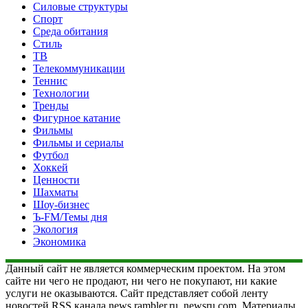
Силовые структуры
Спорт
Среда обитания
Стиль
ТВ
Телекоммуникации
Теннис
Технологии
Тренды
Фигурное катание
Фильмы
Фильмы и сериалы
Футбол
Хоккей
Ценности
Шахматы
Шоу-бизнес
Ъ-FM/Темы дня
Экология
Экономика
Данный сайт не является коммерческим проектом. На этом
сайте ни чего не продают, ни чего не покупают, ни какие
услуги не оказываются. Сайт представляет собой ленту
новостей RSS канала news.rambler.ru, newsru.com. Материалы