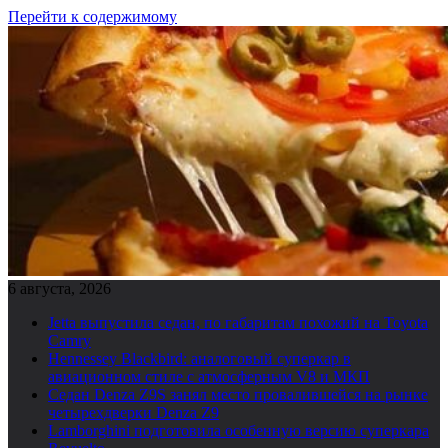
Перейти к содержимому
6 августа, 2026
Jetta выпустила седан, по габаритам похожий на Toyota
Camry
Hennessey Blackbird: аналоговый суперкар в
авиационном стиле с атмосферным V8 и МКП
Седан Denza Z9S занял место провалившейся на рынке
четырехдверки Denza Z9
Lamborghini подготовила особенную версию суперкара