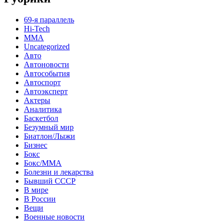
69-я параллель
Hi-Tech
MMA
Uncategorized
Авто
Автоновости
Автособытия
Автоспорт
Автоэксперт
Актеры
Аналитика
Баскетбол
Безумный мир
Биатлон/Лыжи
Бизнес
Бокс
Бокс/MMA
Болезни и лекарства
Бывший СССР
В мире
В России
Вещи
Военные новости