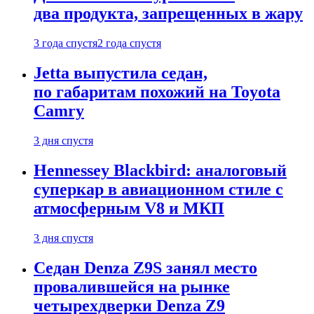
два продукта, запрещенных в жару
3 года спустя
2 года спустя
Jetta выпустила седан,
по габаритам похожий на Toyota
Camry
3 дня спустя
Hennessey Blackbird: аналоговый
суперкар в авиационном стиле с
атмосферным V8 и МКП
3 дня спустя
Седан Denza Z9S занял место
провалившейся на рынке
четырехдверки Denza Z9