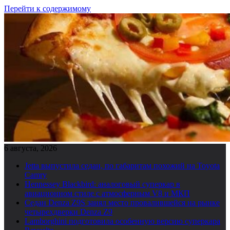
Перейти к содержимому
6 августа, 2026
Jetta выпустила седан, по габаритам похожий на Toyota
Camry
Hennessey Blackbird: аналоговый суперкар в
авиационном стиле с атмосферным V8 и МКП
Седан Denza Z9S занял место провалившейся на рынке
четырехдверки Denza Z9
Lamborghini подготовила особенную версию суперкара