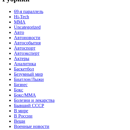
69-я параллель
Hi-Tech
MMA
Uncategorized
Авто
Автоновости
Автособытия
Автоспорт
Автоэксперт
Актеры
Аналитика
Баскетбол
Безумный мир
Биатлон/Лыжи
Бизнес
Бокс
Бокс/MMA
Болезни и лекарства
Бывший СССР
В мире
В России
Вещи
Военные новости