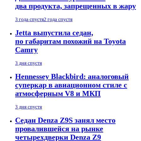
два продукта, запрещенных в жару
3 года спустя
2 года спустя
Jetta выпустила седан,
по габаритам похожий на Toyota
Camry
3 дня спустя
Hennessey Blackbird: аналоговый
суперкар в авиационном стиле с
атмосферным V8 и МКП
3 дня спустя
Седан Denza Z9S занял место
провалившейся на рынке
четырехдверки Denza Z9