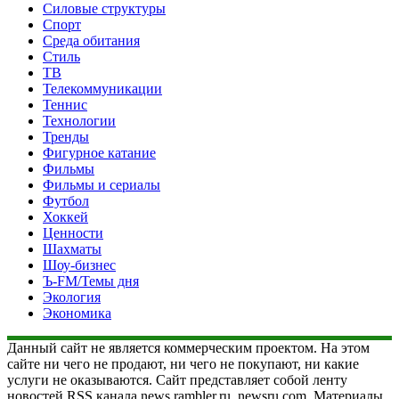
Силовые структуры
Спорт
Среда обитания
Стиль
ТВ
Телекоммуникации
Теннис
Технологии
Тренды
Фигурное катание
Фильмы
Фильмы и сериалы
Футбол
Хоккей
Ценности
Шахматы
Шоу-бизнес
Ъ-FM/Темы дня
Экология
Экономика
Данный сайт не является коммерческим проектом. На этом
сайте ни чего не продают, ни чего не покупают, ни какие
услуги не оказываются. Сайт представляет собой ленту
новостей RSS канала news.rambler.ru, newsru.com. Материалы