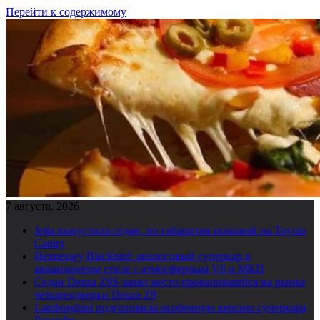
Перейти к содержимому
7 августа, 2026
Jetta выпустила седан, по габаритам похожий на Toyota
Camry
Hennessey Blackbird: аналоговый суперкар в
авиационном стиле с атмосферным V8 и МКП
Седан Denza Z9S занял место провалившейся на рынке
четырехдверки Denza Z9
Lamborghini подготовила особенную версию суперкара