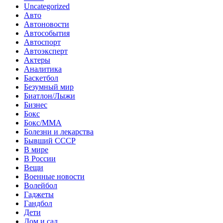
Uncategorized
Авто
Автоновости
Автособытия
Автоспорт
Автоэксперт
Актеры
Аналитика
Баскетбол
Безумный мир
Биатлон/Лыжи
Бизнес
Бокс
Бокс/MMA
Болезни и лекарства
Бывший СССР
В мире
В России
Вещи
Военные новости
Волейбол
Гаджеты
Гандбол
Дети
Дом и сад