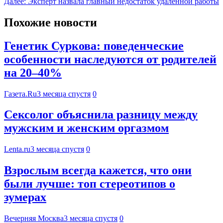
Далее:
Эксперт назвала главный недостаток удалённой работы
Похожие новости
Генетик Суркова: поведенческие
особенности наследуются от родителей
на 20–40%
Газета.Ru
3 месяца спустя
0
Сексолог объяснила разницу между
мужским и женским оргазмом
Lenta.ru
3 месяца спустя
0
Взрослым всегда кажется, что они
были лучше: топ стереотипов о
зумерах
Вечерняя Москва
3 месяца спустя
0