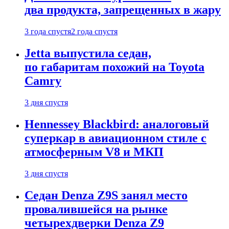
два продукта, запрещенных в жару
3 года спустя
2 года спустя
Jetta выпустила седан,
по габаритам похожий на Toyota
Camry
3 дня спустя
Hennessey Blackbird: аналоговый
суперкар в авиационном стиле с
атмосферным V8 и МКП
3 дня спустя
Седан Denza Z9S занял место
провалившейся на рынке
четырехдверки Denza Z9