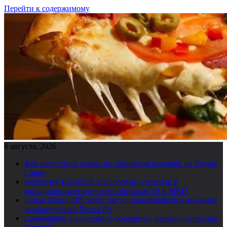
Перейти к содержимому
6 августа, 2026
Jetta выпустила седан, по габаритам похожий на Toyota
Camry
Hennessey Blackbird: аналоговый суперкар в
авиационном стиле с атмосферным V8 и МКП
Седан Denza Z9S занял место провалившейся на рынке
четырехдверки Denza Z9
Lamborghini подготовила особенную версию суперкара