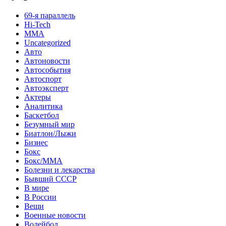
69-я параллель
Hi-Tech
MMA
Uncategorized
Авто
Автоновости
Автособытия
Автоспорт
Автоэксперт
Актеры
Аналитика
Баскетбол
Безумный мир
Биатлон/Лыжи
Бизнес
Бокс
Бокс/MMA
Болезни и лекарства
Бывший СССР
В мире
В России
Вещи
Военные новости
Волейбол