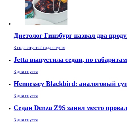
Диетолог Гинзбург назвал два прод
3 года спустя
2 года спустя
Jetta выпустила седан, по габарита
3 дня спустя
Hennessey Blackbird: аналоговый с
3 дня спустя
Седан Denza Z9S занял место прова
3 дня спустя