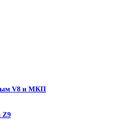
рным V8 и МКП
 Z9