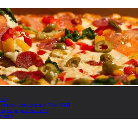
amry
ом стиле с атмосферным V8 и МКП
етырехдверки Denza Z9
vuelto