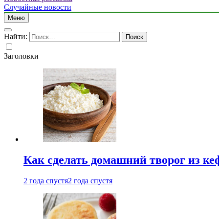
Случайные новости
Меню
Найти:
Заголовки
Как сделать домашний творог из ке
2 года спустя
2 года спустя