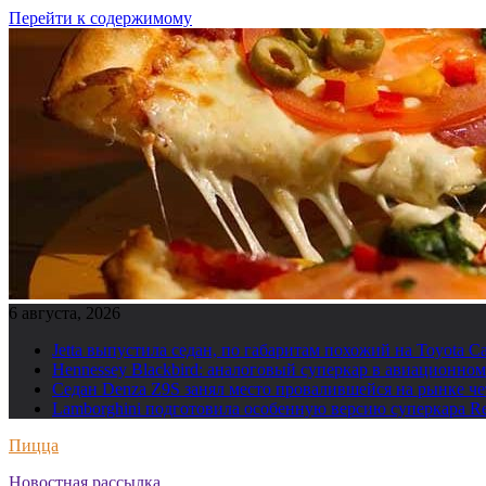
Перейти к содержимому
6 августа, 2026
Jetta выпустила седан, по габаритам похожий на Toyota C
Hennessey Blackbird: аналоговый суперкар в авиационн
Седан Denza Z9S занял место провалившейся на рынке ч
Lamborghini подготовила особенную версию суперкара Re
Пицца
Новостная рассылка