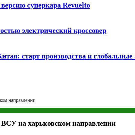
 версию суперкара Revuelto
ностью электрический кроссовер
 Китая: старт производства и глобальные
ском направлении
 ВСУ на харьковском направлении