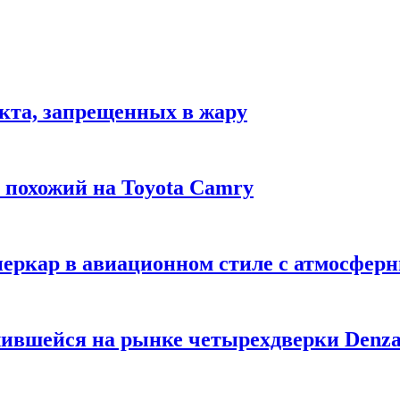
укта, запрещенных в жару
м похожий на Toyota Camry
уперкар в авиационном стиле с атмосфе
лившейся на рынке четырехдверки Denza