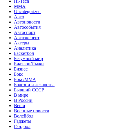
Hi-Tech
MMA
Uncategorized
Авто
Автоновости
Автособытия
Автоспорт
Автоэксперт
Актеры
Аналитика
Баскетбол
Безумный мир
Биатлон/Лыжи
Бизнес
Бокс
Бокс/MMA
Болезни и лекарства
Бывший СССР
В мире
В России
Вещи
Военные новости
Волейбол
Гаджеты
Гандбол