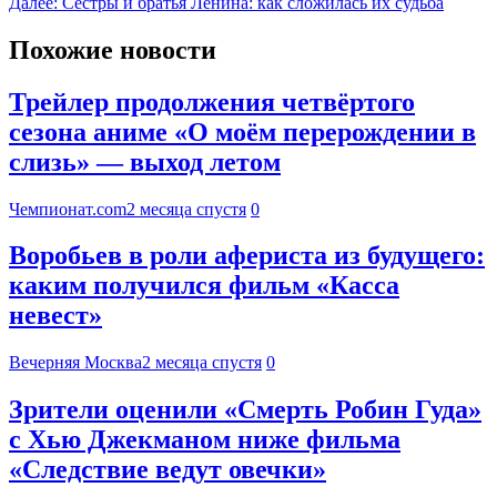
Далее:
Сёстры и братья Ленина: как сложилась их судьба
Похожие новости
Трейлер продолжения четвёртого
сезона аниме «О моём перерождении в
слизь» — выход летом
Чемпионат.com
2 месяца спустя
0
Воробьев в роли афериста из будущего:
каким получился фильм «Касса
невест»
Вечерняя Москва
2 месяца спустя
0
Зрители оценили «Смерть Робин Гуда»
с Хью Джекманом ниже фильма
«Следствие ведут овечки»