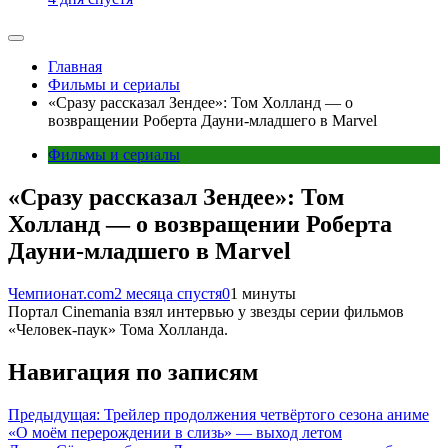
Главная
Фильмы и сериалы
«Сразу рассказал Зендее»: Том Холланд — о
возвращении Роберта Дауни-младшего в Marvel
Фильмы и сериалы
«Сразу рассказал Зендее»: Том
Холланд — о возвращении Роберта
Дауни-младшего в Marvel
Чемпионат.com
2 месяца спустя
0
1 минуты
Портал Cinemania взял интервью у звезды серии фильмов
«Человек-паук» Тома Холланда.
Навигация по записям
Предыдущая:
Трейлер продолжения четвёртого сезона аниме
«О моём перерождении в слизь» — выход летом