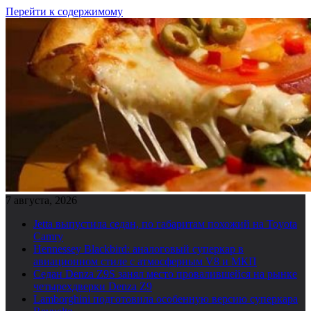
Перейти к содержимому
7 августа, 2026
Jetta выпустила седан, по габаритам похожий на Toyota
Camry
Hennessey Blackbird: аналоговый суперкар в
авиационном стиле с атмосферным V8 и МКП
Седан Denza Z9S занял место провалившейся на рынке
четырехдверки Denza Z9
Lamborghini подготовила особенную версию суперкара