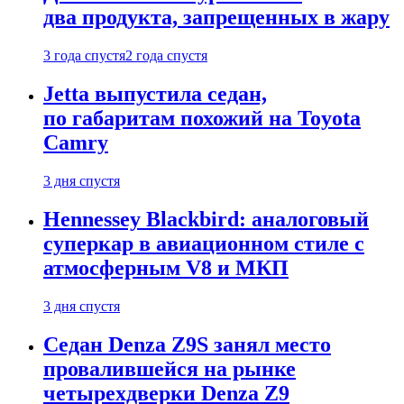
два продукта, запрещенных в жару
3 года спустя
2 года спустя
Jetta выпустила седан,
по габаритам похожий на Toyota
Camry
3 дня спустя
Hennessey Blackbird: аналоговый
суперкар в авиационном стиле с
атмосферным V8 и МКП
3 дня спустя
Седан Denza Z9S занял место
провалившейся на рынке
четырехдверки Denza Z9