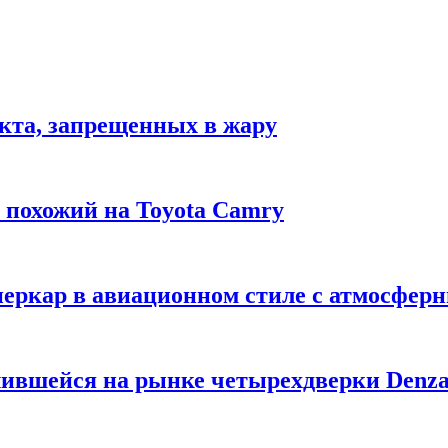
укта, запрещенных в жару
м похожий на Toyota Camry
уперкар в авиационном стиле с атмосфе
лившейся на рынке четырехдверки Denza