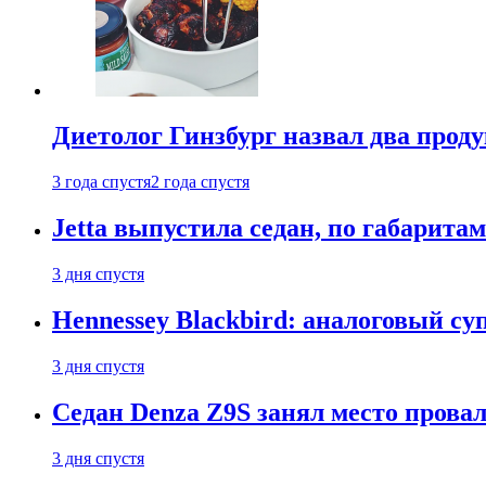
Диетолог Гинзбург назвал два прод
3 года спустя
2 года спустя
Jetta выпустила седан, по габарита
3 дня спустя
Hennessey Blackbird: аналоговый с
3 дня спустя
Седан Denza Z9S занял место прова
3 дня спустя