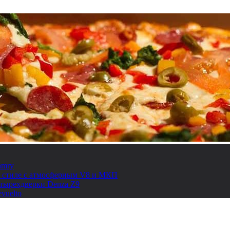
amry
ом стиле с атмосферным V8 и МКП
етырехдверки Denza Z9
vuelto