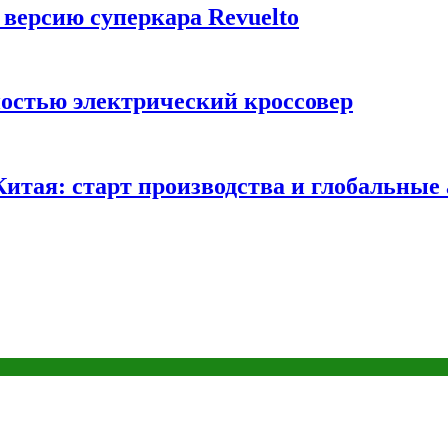
 версию суперкара Revuelto
ностью электрический кроссовер
 Китая: старт производства и глобальные