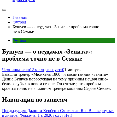
Главная
Футбол
Бушуев — о неудачах «Зенита»: проблема точно
не в Семаке
Футбол
Бушуев — о неудачах «Зенита»:
проблема точно не в Семаке
Чемпионат.com
12 месяцев спустя
0
1 минуты
Бывший тренер «Мюнхена-1860» и воспитанник «Зенита»
Денис Бушуев порассуждал на тему причины неудач сине-
бело-голубых в новом сезоне. Он считает, что проблема
кроется точно не в главном тренере команды Сергее Семаке.
Навигация по записям
Предыдущая:
Джонни Херберт: Сможет ли Red Bull вернуться
в лидеры Формулы 1 в 2026 году? Нет!