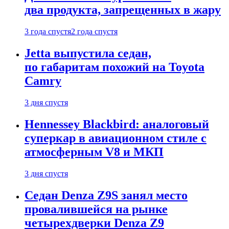
два продукта, запрещенных в жару
3 года спустя
2 года спустя
Jetta выпустила седан,
по габаритам похожий на Toyota
Camry
3 дня спустя
Hennessey Blackbird: аналоговый
суперкар в авиационном стиле с
атмосферным V8 и МКП
3 дня спустя
Седан Denza Z9S занял место
провалившейся на рынке
четырехдверки Denza Z9