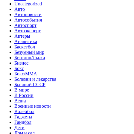
Uncategorized
Авто
Автоновости
Автособытия
Автоспорт
Автоэксперт
Актеры
Аналитика
Баскетбол
Безумный мир
Биатлон/Лыжи
Бизнес
Бокс
Бокс/MMA
Болезни и лекарства
Бывший СССР
В мире
В России
Вещи
Военные новости
Волейбол
Гаджеты
Гандбол
Дети
Дом и сад