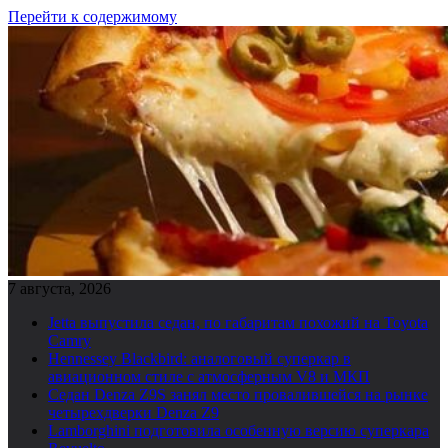
Перейти к содержимому
7 августа, 2026
Jetta выпустила седан, по габаритам похожий на Toyota
Camry
Hennessey Blackbird: аналоговый суперкар в
авиационном стиле с атмосферным V8 и МКП
Седан Denza Z9S занял место провалившейся на рынке
четырехдверки Denza Z9
Lamborghini подготовила особенную версию суперкара