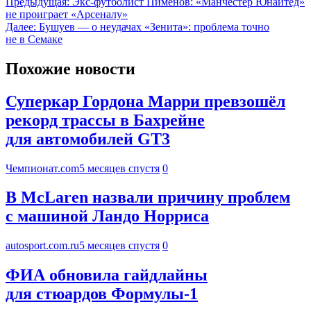
Предыдущая:
Экс-футболист Пименов: «Манчестер Юнайтед»
не проиграет «Арсеналу»
Далее:
Бушуев — о неудачах «Зенита»: проблема точно
не в Семаке
Похожие новости
Суперкар Гордона Марри превзошёл
рекорд трассы в Бахрейне
для автомобилей GT3
Чемпионат.com
5 месяцев спустя
0
В McLaren назвали причину проблем
с машиной Ландо Норриса
autosport.com.ru
5 месяцев спустя
0
ФИА обновила гайдлайны
для стюардов Формулы-1