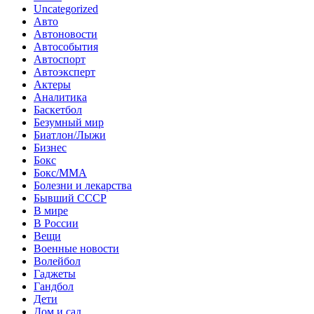
Uncategorized
Авто
Автоновости
Автособытия
Автоспорт
Автоэксперт
Актеры
Аналитика
Баскетбол
Безумный мир
Биатлон/Лыжи
Бизнес
Бокс
Бокс/MMA
Болезни и лекарства
Бывший СССР
В мире
В России
Вещи
Военные новости
Волейбол
Гаджеты
Гандбол
Дети
Дом и сад