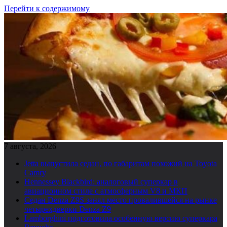
Перейти к содержимому
7 августа, 2026
Jetta выпустила седан, по габаритам похожий на Toyota
Camry
Hennessey Blackbird: аналоговый суперкар в
авиационном стиле с атмосферным V8 и МКП
Седан Denza Z9S занял место провалившейся на рынке
четырехдверки Denza Z9
Lamborghini подготовила особенную версию суперкара