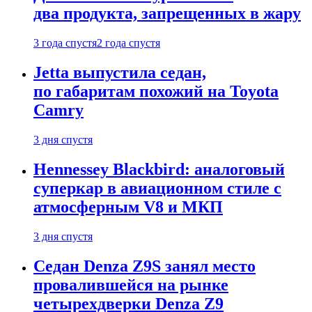
два продукта, запрещенных в жару
3 года спустя
2 года спустя
Jetta выпустила седан,
по габаритам похожий на Toyota
Camry
3 дня спустя
Hennessey Blackbird: аналоговый
суперкар в авиационном стиле с
атмосферным V8 и МКП
3 дня спустя
Седан Denza Z9S занял место
провалившейся на рынке
четырехдверки Denza Z9